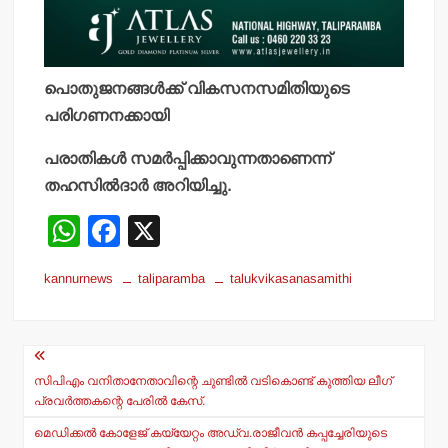
പൊതുജനങ്ങള്‍ക്ക് വികസനസമിതിയുടെ
പരിഗണനക്കായി
പരാതികള്‍ സമര്‍പ്പിക്കാവുന്നതാണെന്ന്
തഹസില്‍ദാര്‍ അറിയിച്ചു.
W
F
X
h
a
kannurnews
taliparamba
talukvikasanasamithi
at
c
s
e
Post
A
b
navigation
p
o
സിപിഎം വനിതാനേതാവിന്റെ ചുണ്ടില്‍ വടികൊണ്ട് കുത്തിയ ലീഗ്
പ്രവര്‍ത്തകന്റെ പേരില്‍ കേസ്.
p
o
മെഡിക്കല്‍ കോളേജ് കയ്യേറ്റം അഡ്വ.രാജീവന്‍ കപ്പച്ചേരിയുടെ