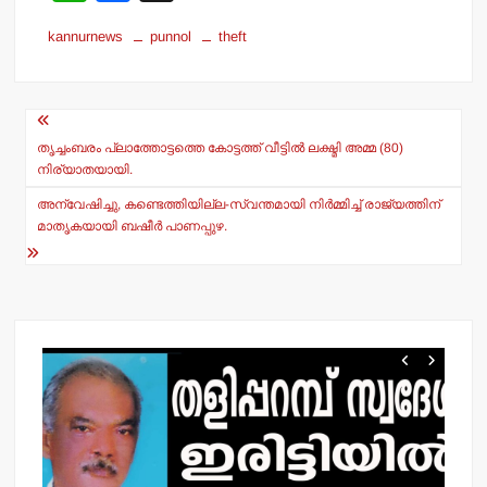
h
a
kannurnews
punnol
theft
at
c
s
e
Post
A
b
navigation
p
o
തൃച്ചംബരം പ്ലാത്തോട്ടത്തെ കോട്ടത്ത് വീട്ടില്‍ ലക്ഷ്മി അമ്മ (80)
നിര്യാതയായി.
p
o
അന്വേഷിച്ചു, കണ്ടെത്തിയില്ല-സ്വന്തമായി നിര്‍മ്മിച്ച് രാജ്യത്തിന്
k
മാതൃകയായി ബഷീര്‍ പാണപ്പുഴ.