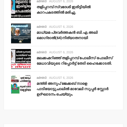
admin3
AUGUST 6, 2026
തളിപ്പറമ്പ് സ്വദേശി ഇരിട്ടിയില്‍
കാറപകടത്തില്‍ മരിച്ചു.
admin3
AUGUST 6, 2026
മാധ്യമ പ്രവര്‍ത്തകന്‍ ബി.എ.അലി
മൊഗ്രാല്‍(64)നിര്യാതനായി
admin3
AUGUST 6, 2026
മലക്കംമറിഞ്ഞ് തളിപ്പറമ്പ് പോലീസ്-പോലീസ്
മേധാവിയുടെ റിപ്പോര്‍ട്ട് തേടി ഹൈക്കോടതി.
admin3
AUGUST 6, 2026
മന്ത്രി അനൂപ് ജേക്കബ് നാളെ
പാടിയോട്ടുചാലില്‍ മാവേലി സൂപ്പര്‍ സ്റ്റോര്‍
ഉദ്ഘാടനം ചെയ്യും.