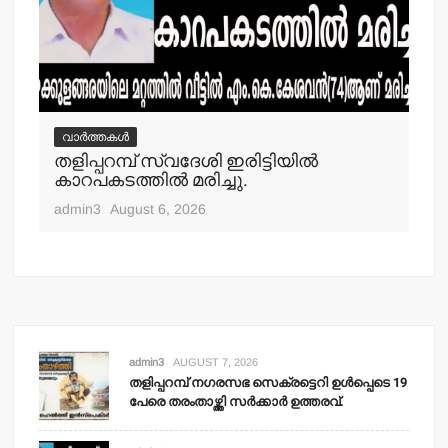
വാർത്തകൾ
വ
തളിപ്പറമ്പ് സ്വദേശി ഇരിട്ടിയില്‍
മാ
്‍
കാറപകടത്തില്‍ മരിച്ചു.
മൊ
admin3
August 6, 2026
adm
admin3
AUGUST 7, 2026
തളിപ്പറമ്പ് നഗരസഭ സെക്രട്ടെറി ഉള്‍പ്പെടെ 19
പേരെ തരംതാഴ്ത്തി സര്‍ക്കാര്‍ ഉത്തരവ്.