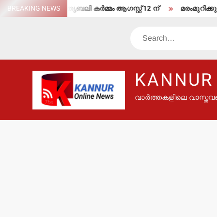
Skip
കര്‍ക്കടകവാവ് പിതൃബലി കര്‍മ്മം ആഗസ്റ്റ് 12 ന്
BREAKING NEWS
മരംമുറിക്കുന്ന
to
content
Search
KANNUR
വാർത്തകളിലെ വാസ്തവ