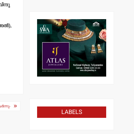
ിന്ദു
ല്‍),
്‍ന്നു-
LABELS