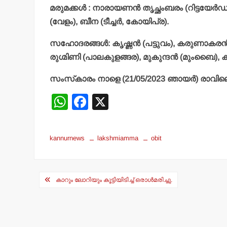
മരുമക്കള്‍ : നാരായണന്‍ തൃച്ഛംബരം (റിട്ടയേര്‍ഡ്
(വേളം), ബീന (ടീച്ചര്‍, കോയിപ്ര).
സഹാേദരങ്ങള്‍: കൃഷ്ണന്‍ (പട്ടുവം), കരുണാകരന്‍ 
രുഗ്മിണി (പാലകുളങ്ങര), മുകുന്ദന്‍ (മുംബൈ),
സംസ്‌കാരം നാളെ (21/05/2023 ഞായര്‍) രാവിലെ 1
W
F
X
h
a
at
c
kannurnews
lakshmiamma
obit
s
e
A
b
Post
p
o
കാറും ലോറിയും കൂട്ടിയിടിച്ച് ഒരാള്‍മരിച്ചു.
navigation
p
o
k