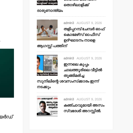
തൊഴിലാളിക്ക്
ദാരുണാന്ത്യം
admin3
AUGUST 9, 2026
തളിപ്പറമ്പ് ചേമ്പര്‍ ഓഫ്
കൊമേഴ്‌സ് ഓഫീസ്
ഉദ്ഘാടനം നാളെ
.
ആഗസ്റ്റ്-പത്തിന്
admin3
AUGUST 9, 2026
ഇന്നലെ കുപ്പം
ചാലത്തൂരിലെ വീട്ടില്‍
തൂങ്ങിമരിച്ച
സുനിലിന്റെ ശവസംസ്‌ക്കാരം ഇന്ന്
നടക്കും
admin3
AUGUST 9, 2026
കഞ്ചാവുമായി അസം
സ്വദേശി അറസ്റ്റില്‍.
േര്‍ഡ്