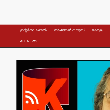
ഇന്റർനാഷണൽ
നാഷണൽ ന്യൂസ്
കേരളം
ALL NEWS