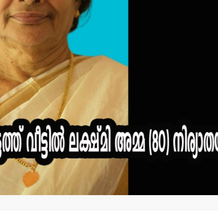
കഞ്ചാവുമായി അസം
വാർത്തകൾ
സ്വദേശി അറസ്റ്റില്‍.
തളിപ്പറമ്പ
ക്ഷേത്രത്ത
admin3
August 9, 2026
കര്‍ക്കടക
പിതൃബലി ക
ആഗസ്റ്റ് 12
admin3
Augus