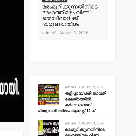
തളിപ്പറമ്
മരംമുറിക്കുന്നതിനിടെ
കൊമേഴ്
ദേഹത്ത് മരം വീണ്
ഉദ്ഘാട
് ശ്രീ ഭഗവതി
തൊഴിലാളിക്ക്
ആഗസ്റ്റ്-
ില്‍
ദാരുണാന്ത്യം
വാവ്
admin3
Aug
ര്‍മ്മം
admin3
August 9, 2026
 ന്
t 9, 2026
admin3
AUGUST 9, 2026
തളിപ്പറമ്പ് ശ്രീ ഭഗവതി
ക്ഷേത്രത്തില്‍
കര്‍ക്കടകവാവ്
പിതൃബലി കര്‍മ്മം ആഗസ്റ്റ് 12 ന്
admin3
AUGUST 9, 2026
മരംമുറിക്കുന്നതിനിടെ
ദേഹത്ത് മരം വീണ്