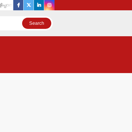
മ്പ് ചേമ്പര്‍ ഓഫ് കൊമേഴ്‌സ് ഓഫീസ് ഉദ്ഘാടനം നാളെ ആഗസ്റ്റ്-പത്ത
facebook
twitter
linkedin
instagram