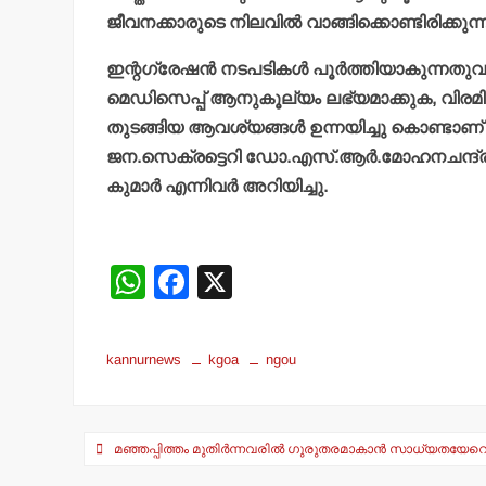
ജീവനക്കാരുടെ നിലവില്‍ വാങ്ങിക്കൊണ്ടിരിക്കുന്
ഇന്റഗ്രേഷന്‍ നടപടികള്‍ പൂര്‍ത്തിയാകുന്നതുവര
മെഡിസെപ്പ് ആനുകൂല്യം ലഭ്യമാക്കുക, വിരമിച്ച 
തുടങ്ങിയ ആവശ്യങ്ങള്‍ ഉന്നയിച്ചു കൊണ്ടാണ്
ജന.സെക്രട്ടെറി ഡോ.എസ്.ആര്‍.മോഹനചന്ദ്രന്
കുമാര്‍ എന്നിവര്‍ അറിയിച്ചു.
W
F
X
h
a
at
c
kannurnews
kgoa
ngou
s
e
A
b
Post
p
o
മഞ്ഞപ്പിത്തം മുതിര്‍ന്നവരില്‍ ഗുരുതരമാകാന്‍ സാധ്യതയേറ
navigation