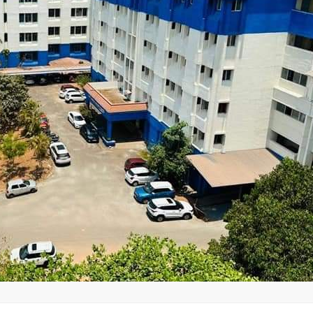
പിക്കപ്പ് വാന്‍ ഇടിച്ച്
തളിപ്പറമ്പ
സ്‌ക്കൂട്ടര്‍
ഇരിട്ടിയില്
യാത്രക്കാരിക്ക്
കാറപകടത്തി
ഗുരുതരപരിക്ക്
admin3
Augus
admin3
August 6, 2026