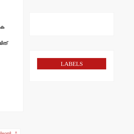
ുക
ിത്
LABELS
ിലായി.