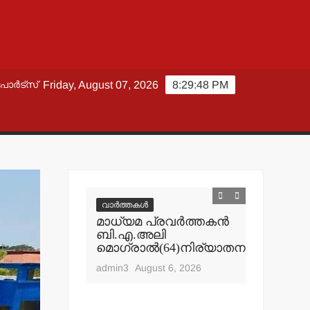
പോർട്സ്
Friday, August 07, 2026
8:29:49 PM
വാർത്തകൾ
വാർത്തകൾ
മാധ്യമ പ്രവര്‍ത്തകന്‍
മലക്കംമറ
ബി.എ.അലി
തളിപ്പറമ
മൊഗ്രാല്‍(64)നിര്യാതനായി
പോലീസ്
റിപ്പോര്‍ട്
admin3
August 6, 2026
ഹൈക്കോ
admin3
Aug