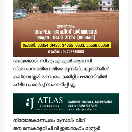
പഴയങ്ങാടി: സി.എ.എ-എന്‍.ആര്‍.സി
വിഞാപനത്തിനെതിരെ മുസ്ലിം യൂത്ത് ലീഗ്
കല്യാശ്ശേരി മണ്ഡലം കമ്മിറ്റി പഴങ്ങാടിയില്‍
ഫ്രീഡം മാര്‍ച്ച് സംഘടിപ്പിച്ചു.
നിയോജകമണ്ഡലം മുസ്ലിം ലീഗ്
ജന.സെക്രട്ടറി പി വി ഇബ്രാഹിം മാസ്റ്റര്‍