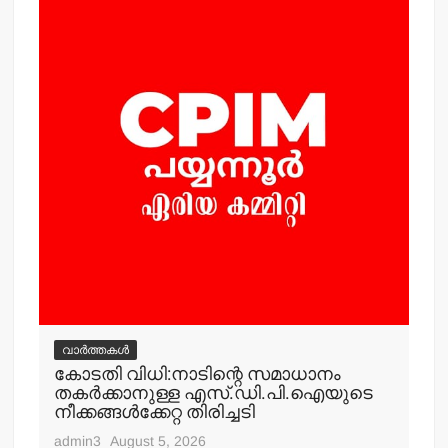
വ
ം
കര
കേ
നഗ
എ
adm
വാർത്തകൾ
കോടതി വിധി:നാടിന്റെ സമാധാനം
തകര്‍ക്കാനുള്ള എസ്.ഡി.പി.ഐയുടെ
നീക്കങ്ങള്‍ക്കേറ്റ തിരിച്ചടി
admin3
August 5, 2026