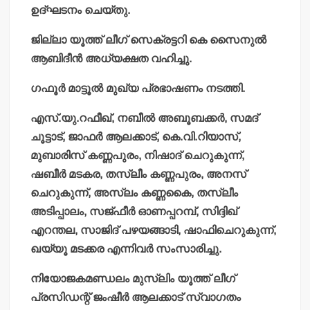
ഉദ്ഘടനം ചെയ്തു.
ജില്ലാ യൂത്ത് ലീഗ് സെക്രട്ടറി കെ സൈനുല്‍
ആബിദീന്‍ അധ്യക്ഷത വഹിച്ചു.
ഗഫൂര്‍ മാട്ടൂല്‍ മുഖ്യ പ്രഭാഷണം നടത്തി.
എസ്.യു.റഫീഖ്, നബീല്‍ അബൂബക്കര്‍, സമദ്
ചൂട്ടാട്, ജാഫര്‍ ആലക്കാട്, കെ.വി.റിയാസ്,
മുബാരിസ് കണ്ണപുരം, നിഷാദ് ചെറുകുന്ന്,
ഷബീര്‍ മടകര, തസ്ലീം കണ്ണപുരം, അനസ്
ചെറുകുന്ന്, അസ്ലം കണ്ണകൈ, തസ്ലീം
അടിപ്പാലം, സജ്ഫീര്‍ ഓണപ്പറമ്പ്, സിദ്ദിഖ്
എറന്തല, സാജിദ് പഴയങ്ങാടി, ഷാഫിചെറുകുന്ന്,
ഖയ്യൂ മടക്കര എന്നിവര്‍ സംസാരിച്ചു.
നിയോജകമണ്ഡലം മുസ്ലിം യൂത്ത് ലീഗ്
പ്രസിഡന്റ് ജംഷീര്‍ ആലക്കാട് സ്വാഗതം