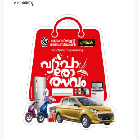
പറഞ്ഞു.