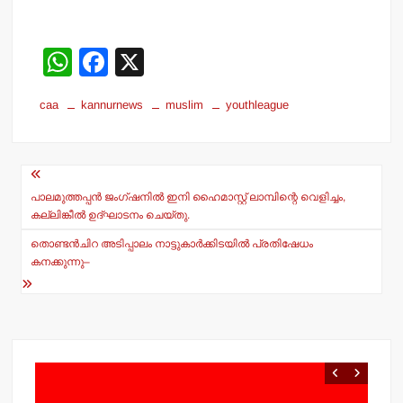
W
F
X
h
a
caa
kannurnews
muslim
youthleague
at
c
s
e
Post
A
b
navigation
p
o
പാലമുത്തപ്പന്‍ ജംഗ്ഷനില്‍ ഇനി ഹൈമാസ്റ്റ് ലാമ്പിന്റെ വെളിച്ചം,
കല്ലിങ്കീല്‍ ഉദ്ഘാടനം ചെയ്തു.
p
o
തൊണ്ടന്‍ചിറ അടിപ്പാലം നാട്ടുകാര്‍ക്കിടയില്‍ പ്രതിഷേധം
k
കനക്കുന്നു–