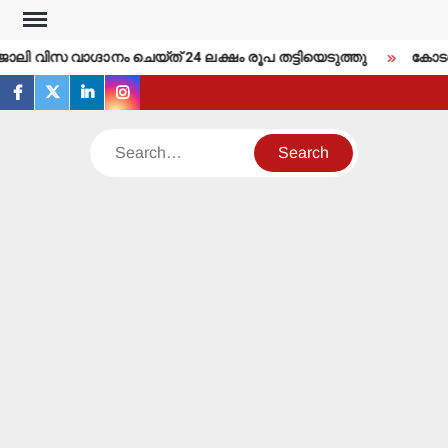
Skip
to
ോലി വിസ വാഗ്ദാനം ചെയ്ത് 24 ലക്ഷം രൂപ തട്ടിയെടുത്തു
കോടതി വ
content
facebook
twitter
linkedin
instagram
Search