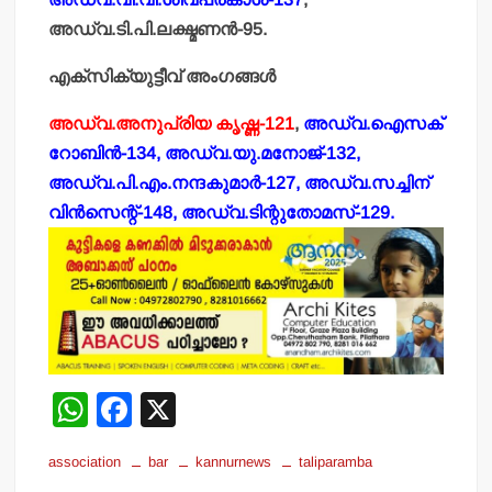
അഡ്വ.ടി.പി.ലക്ഷ്മണന്‍-95.
എക്‌സിക്യുട്ടീവ് അംഗങ്ങള്‍
അഡ്വ.അനുപ്രിയ കൃഷ്ണ-121
,
അഡ്വ.ഐസക്
റോബിന്‍-134, അഡ്വ.യു.മനോജ്-132,
അഡ്വ.പി.എം.നന്ദകുമാര്‍-127, അഡ്വ.സച്ചിന്
വിന്‍സെന്റ്-148, അഡ്വ.ടിന്റുതോമസ്-129.
W
F
X
h
a
association
bar
kannurnews
taliparamba
at
c