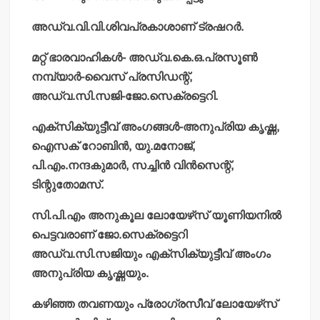
അഡ്വ.വി.വി.ശിവപ്രകാശാണ് ട്രഷറര്‍.
മറ്റ് ഭാരവാഹികള്‍- അഡ്വ.കെ.ഒ.പ്രസൂണ്‍
നമ്പ്യാര്‍-വൈസ് പ്രസിഡന്റ്,
അഡ്വ.സി.സജി-ജോ.സെക്രട്ടെറി.
എക്‌സിക്യുട്ടീവ് അംഗങ്ങള്‍-അനുപ്രിയ കൃഷ്ണ,
ഐസക് റോബിന്‍, യു.മനോജ്,
പി.എം.നന്ദകുമാര്‍, സച്ചിന്‍ വിന്‍സെന്റ്,
ടിന്റുതോമസ്.
സി.പി.എം അനുകൂല ലോയേഴ്‌സ് യൂണിയനില്‍
പെട്ടവരാണ് ജോ.സെക്രട്ടെറി
അഡ്വ.സി.സജിയും എക്‌സിക്യുട്ടീവ് അംഗം
അനുപ്രിയ കൃഷ്ണയും.
കഴിഞ്ഞ തവണയും പ്രോഗ്രസീവ് ലോയേഴ്‌സ്