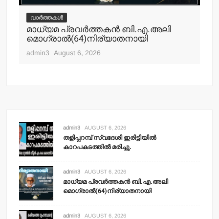
വാർത്തകൾ
വ
മാധ്യമ പ്രവര്‍ത്തകന്‍ ബി.എ.അലി
മല
മൊഗ്രാല്‍(64)നിര്യാതനായി
പോ
ഹ
admin3
August 6, 2026
adm
admin3
AUGUST 6, 2026
തളിപ്പറമ്പ് സ്വദേശി ഇരിട്ടിയില്‍
കാറപകടത്തില്‍ മരിച്ചു.
admin3
AUGUST 6, 2026
മാധ്യമ പ്രവര്‍ത്തകന്‍ ബി.എ.അലി
മൊഗ്രാല്‍(64)നിര്യാതനായി
admin3
AUGUST 6, 2026