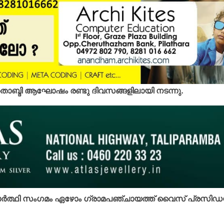
്‍ ശതാബ്ദി ആഘോഷം രണ്ടു ദിവസങ്ങളിലായി നടന്നു.
ര്‍ത്ഥി സംഗമം ഏഴോം ഗ്രാമപഞ്ചായത്ത് വൈസ് പ്രസിഡന്