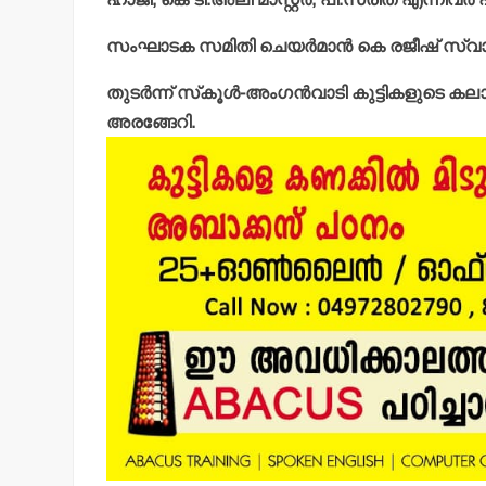
സംഘാടക സമിതി ചെയര്‍മാന്‍ കെ രജീഷ് സ്വാഗത
തുടര്‍ന്ന് സ്‌കൂള്‍-അംഗന്‍വാടി കുട്ടികളുടെ കലാ
അരങ്ങേറി.