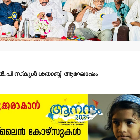
റിഞ്ഞ്
ചെങ്ങളായി
തളിപ്
മ്പ് പോലീസ്-
പഞ്ചായത്തില്‍
സെക്ര
് മേധാവിയുടെ
‘സജ്ജം’ എത്
19 പേ
ട്ട് തേടി
സമയത്തും സജ്ജമാണ്.
സര്‍ക്
ോടതി.
admin3
August 8, 2026
admin3
ugust 6, 2026
ല്‍.പി സ്‌കൂള്‍ ശതാബ്ദി ആഘോഷം