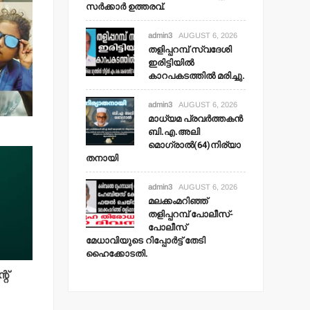
സര്‍ക്കാര്‍ ഉത്തരവ്.
admin3
AUGUST 6, 2026
തളിപ്പറമ്പ് സ്വദേശി
ഇരിട്ടിയില്‍
കാറപകടത്തില്‍ മരിച്ചു.
admin3
AUGUST 6, 2026
മാധ്യമ പ്രവര്‍ത്തകന്‍
ബി.എ.അലി
മൊഗ്രാല്‍(64)നിര്യാ
തനായി
admin3
AUGUST 6, 2026
മലക്കംമറിഞ്ഞ്
തളിപ്പറമ്പ് പോലീസ്-
പോലീസ്
മേധാവിയുടെ റിപ്പോര്‍ട്ട് തേടി
ഹൈക്കോടതി.
റ്