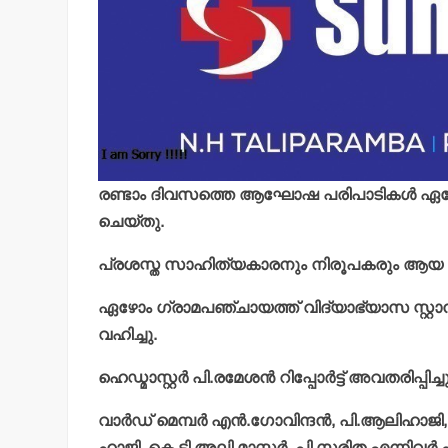
രണ്ടാം ദിവസത്തെ ആഘോഷ പരിപാടികള്‍ ഏഴോം
ചെയ്തു.
പ്രശസ്ത സാഹിത്യകാരനും നിരൂപകരും ആയ കല്‍പ്
ഏഴോം ഗ്രാമപഞ്ചായത്ത് വിദ്യാഭ്യാസ സ്റ്റാന്‍ഡ
വഹിച്ചു.
ഹെഡ്മാസ്റ്റര്‍ പി.രമേശന്‍ റിപ്പോര്‍ട്ട് അവതരിപ്പിച്ചു
വാര്‍ഡ് മെമ്പര്‍ എന്‍.ഗോവിന്ദന്‍, പി.ആലിഹാജി
ഹാജി, കെ ടി.അലി മാസ്റ്റര്‍, പി.സരിത എന്നിവര്‍ 