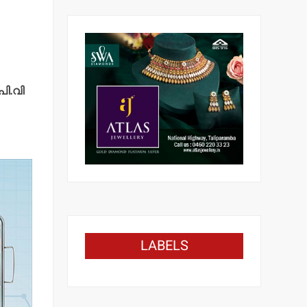
പി.വി
LABELS