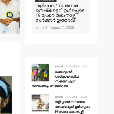
പറമ്പ് നഗരസഭ
തളിപ്പറമ്പ് സ്വദേശി
വാർ
ട്ടെറി ഉള്‍പ്പെടെ
ഇരിട്ടിയില്‍
മാധ
രെ തരംതാഴ്ത്തി
കാറപകടത്തില്‍ മരിച്ചു.
ബി
കാര്‍ ഉത്തരവ്.
മൊഗ
admin3
August 6, 2026
August 7, 2026
admi
admin3
AUGUST 8, 2026
ചെങ്ങളായി
പഞ്ചായത്തില്‍
‘സജ്ജം’ എത്
സമയത്തും സജ്ജമാണ്.
admin3
AUGUST 7, 2026
തളിപ്പറമ്പ് നഗരസഭ
സെക്രട്ടെറി ഉള്‍പ്പെടെ
19 പേരെ തരംതാഴ്ത്തി