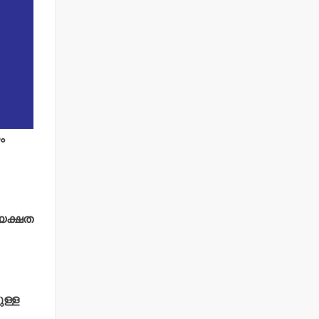
ം
്യക്ഷത
ുള്ള