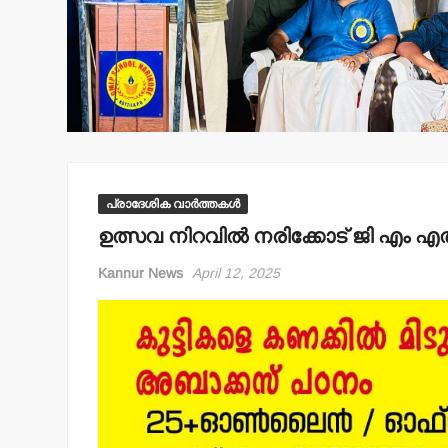
മലക്കംമ
തളിപ്പറ
പോലീസ
റിപ്പോര്‍
ഹൈക്ക
admin3
A
പ്രാദേശിക വാർത്തകൾ
ഉത്സവ നിറവില്‍ നരിക്കോട് ജി എം എ
Kannur News
April 12, 2025