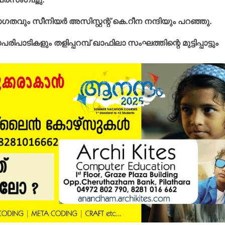
വും സീനിയര്‍ അസിസ്റ്റന്റ് കെ.റീന നന്ദിയും പറഞ്ഞു.
പരിപാടികളും തളിപ്പറമ്പ് ഖാഫിലാ സംഘത്തിന്റെ മുട്ടിപ്പാട്ടും