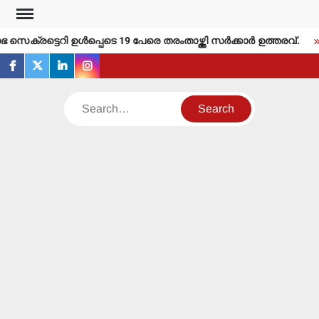
Skip
to
െക്രട്ടെറി ഉള്‍പ്പെടെ 19 പേരെ തരംതാഴ്ത്തി സര്‍ക്കാര്‍ ഉത്തരവ്.
content
facebook
twitter
linkedin
instagram
Search