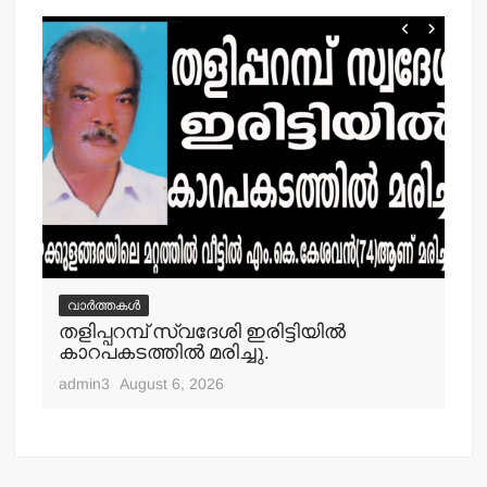
വാർത്തകൾ
വ
തളിപ്പറമ്പ് സ്വദേശി ഇരിട്ടിയില്‍
മാ
്‍
കാറപകടത്തില്‍ മരിച്ചു.
മൊ
admin3
August 6, 2026
adm