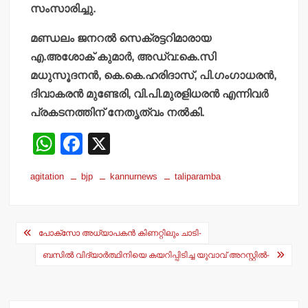
സംസാരിച്ചു.
മണ്ഡലം ജനറല്‍ സെക്രട്ടറിമാരായ
എ.അശോക് കുമാര്‍, അഡ്വ:കെ.സി
മധുസൂദനന്‍, കെ.കെ.ഹരിദാസ്, പി.ഗംഗാധരന്‍,
ദിവാകരന്‍ മുണ്ടേരി, വി.പി.മുരളിധരന്‍ എന്നിവര്‍
പ്രകടനത്തിന് നേതൃത്വം നല്‍കി.
W
F
X
h
a
agitation
bjp
kannurnews
taliparamba
at
c
s
e
Post
A
b
പോക്‌സോ അധ്യാപകന്‍ കിണറ്റിലും ചാടി-
navigation
p
o
ബസില്‍ വിദ്യാര്‍ത്ഥിനിയെ കയറിപ്പിടിച്ച യുവാവ് അറസ്റ്റില്‍-
p
o
k