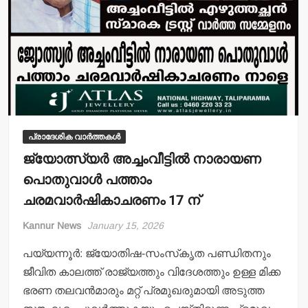
പ്രാദേശിക വാർത്തകൾ
ജ്യോത്സ്യര്‍ അച്ചംവീട്ടില്‍ നാരായണ
പൊതുവാള്‍ പത്താം
ചരമവാര്‍ഷികാചരണം 17 ന്
Kannur News
January 15, 2026
പയ്യന്നൂര്‍: ജ്യോതിഷ-സംസ്‌കൃത പണ്ഡിതനും
ജീവിത കാലത്ത് രാജ്യത്തും വിദേശത്തും ഉള്ള മിക്ക
ഭരണ തലവന്‍മാരും മറ്റ് പ്രമുഖരുമായി അടുത്ത