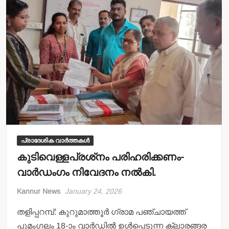
p
o
p
o
k
പ്രാദേശിക വാർത്തകൾ
കുടിവെള്ളപ്രശ്‌നം പരിഹരിക്കണം-
വാര്‍ഡംഗം നിവേദനം നല്‍കി.
Kannur News
January 24, 2026
തളിപ്പറമ്പ്: കുറുമാത്തൂര്‍ ഗ്രാമ പഞ്ചായത്ത്
പൂമംഗലം 18-ാം വാര്‍ഡില്‍ ഉള്‍പ്പെടുന്ന ക്ലാരങ്ങര