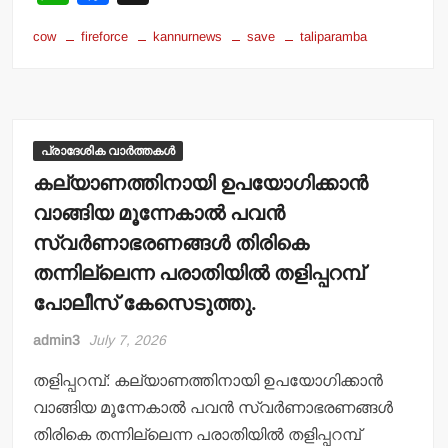
h
a
cow
fireforce
kannurnews
save
taliparamba
at
c
s
e
A
b
p
o
പ്രാദേശിക വാർത്തകൾ
p
o
കല്യാണത്തിനായി ഉപയോഗിക്കാന്‍
k
വാങ്ങിയ മൂന്നേകാല്‍ പവന്‍
സ്വര്‍ണാഭരണങ്ങള്‍ തിരികെ
തന്നില്ലെന്ന പരാതിയില്‍ തളിപ്പറമ്പ്
പോലീസ് കേസെടുത്തു.
admin3
July 7, 2026
തളിപ്പറമ്പ്: കല്യാണത്തിനായി ഉപയോഗിക്കാന്‍
വാങ്ങിയ മൂന്നേകാല്‍ പവന്‍ സ്വര്‍ണാഭരണങ്ങള്‍
തിരികെ തന്നില്ലെന്ന പരാതിയില്‍ തളിപ്പറമ്പ്