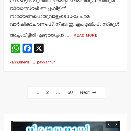
സൗഹൃദം പുലര്‍ത്തുകയും ചെയ്തിരുന്ന പ്രമുഖ
ജ്യോത്സ്യര്‍ അച്ചംവീട്ടില്‍
നാരായണപൊതുവാളുടെ 10-ാം ചരമ
വാര്‍ഷികാചരണം 17 ന് ബി.ഇ.എം.എല്‍.പി. സ്‌കൂള്‍
അച്ചംവീട്ടില്‍ എഴുത്തച്ഛന്‍ …
READ MORE
W
F
X
h
a
kannurnews
payyannur
at
c
s
e
A
b
Posts
p
o
1
2
…
60
Next
pagination
p
o
k