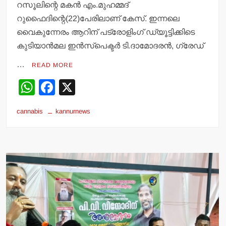
റസൂലിന്റെ മകന്‍ എം.മുഹമ്മദ്
റുഫൈദിന്റെ(22)പേരിലാണ് കേസ്. ഇന്നലെ
വൈകുന്നേരം ആറിന് പട്രോളിംഗ് ഡ്യൂട്ടിക്കിടെ
കുടിയാന്‍മല ഇന്‍സ്‌പെക്ടര്‍ ടി.ദാമോദരന്‍, ഗ്രേഡ്
…
READ MORE
W
F
X
h
a
cannabis
kannurnews
at
c
s
e
A
b
p
o
p
o
k