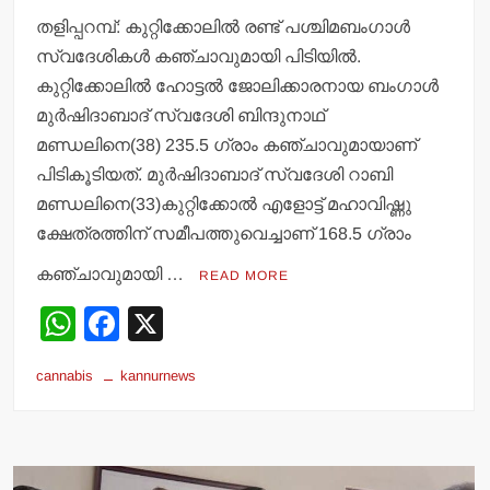
തളിപ്പറമ്പ്: കുറ്റിക്കോലില്‍ രണ്ട് പശ്ചിമബംഗാള്‍
സ്വദേശികള്‍ കഞ്ചാവുമായി പിടിയില്‍.
കുറ്റിക്കോലില്‍ ഹോട്ടല്‍ ജോലിക്കാരനായ ബംഗാള്‍
മുര്‍ഷിദാബാദ് സ്വദേശി ബിന്ദുനാഥ്
മണ്ഡലിനെ(38) 235.5 ഗ്രാം കഞ്ചാവുമായാണ്
പിടികൂടിയത്. മുര്‍ഷിദാബാദ് സ്വദേശി റാബി
മണ്ഡലിനെ(33)കുറ്റിക്കോല്‍ എളോട്ട് മഹാവിഷ്ണു
ക്ഷേത്രത്തിന് സമീപത്തുവെച്ചാണ് 168.5 ഗ്രാം
കഞ്ചാവുമായി …
READ MORE
W
F
X
h
a
cannabis
kannurnews
at
c
s
e
A
b