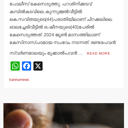
പോലീസ് കേസെടുത്തു. പറശിനിക്കടവ്
കമ്പില്‍കടവിലെ കുന്നുമ്മല്‍വീട്ടില്‍
കെ.സവിതയുടെ(44)പരാതിയിലാണ് ചിറക്കലിലെ
ഓലച്ചേരിവീട്ടില്‍ ഒ.ഷീനയുടെ(40)പേരില്‍
കേസെടുത്തത്. 2024 ജൂണ്‍ മാസത്തിലാണ്
കേസിനാസ്പദമായ സംഭവം നടന്നത്. രണ്ടരപവന്‍
സ്വര്‍ണമാലയും മുക്കാല്‍പവന്‍ …
READ MORE
W
F
X
h
a
kannurnews
at
c
s
e
A
b
p
o
p
o