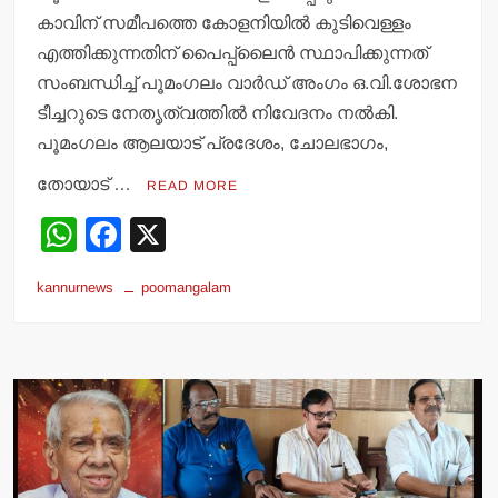
കാവിന് സമീപത്തെ കോളനിയില്‍ കുടിവെള്ളം
എത്തിക്കുന്നതിന് പൈപ്പ്‌ലൈന്‍ സ്ഥാപിക്കുന്നത്
സംബന്ധിച്ച് പൂമംഗലം വാര്‍ഡ് അംഗം ഒ.വി.ശോഭന
ടീച്ചറുടെ നേതൃത്വത്തില്‍ നിവേദനം നല്‍കി.
പൂമംഗലം ആലയാട് പ്രദേശം, ചോലഭാഗം,
തോയാട് …
READ MORE
W
F
X
h
a
kannurnews
poomangalam
at
c
s
e
A
b
p
o
p
o
k