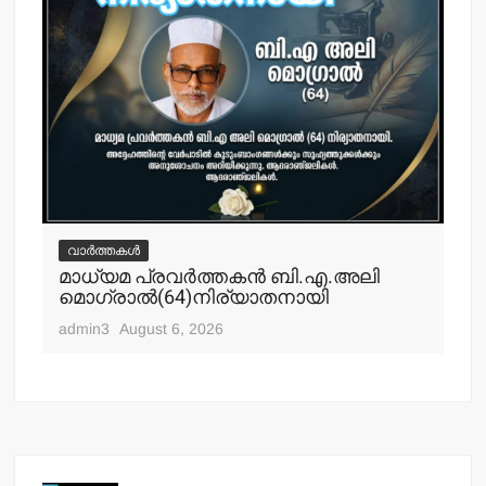
വാർത്തകൾ
ലി
മലക്കംമറിഞ്ഞ് തളിപ്പറമ്പ് പോലീസ്-
പോലീസ് മേധാവിയുടെ റിപ്പോര്‍ട്ട് തേടി
ഹൈക്കോടതി.
admin3
August 6, 2026