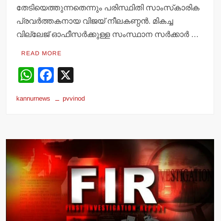
തേടിയെത്തുന്നതെന്നും പരിസ്ഥിതി സാംസ്‌കാരിക
പ്രവര്‍ത്തകനായ വിജയ് നീലകണ്ഠന്‍. മികച്ച
വില്ലേജ് ഓഫീസര്‍ക്കുള്ള സംസ്ഥാന സര്‍ക്കാര്‍ …
READ MORE
W
F
X
h
a
kannurnews
pvvinod
at
c
s
e
A
b
p
o
p
o
k