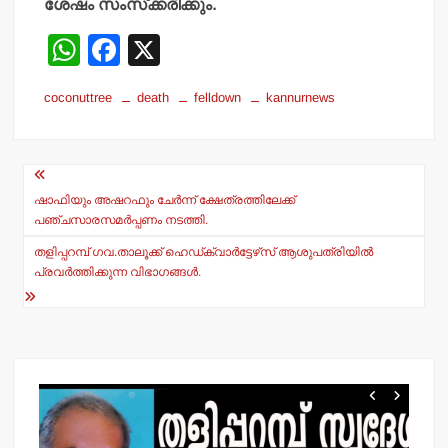
ശേഷം സംസ്‌ക്കരിക്കും.
W
F
X
h
a
coconuttree
death
felldown
kannurnews
at
c
s
e
Post
A
b
navigation
p
o
ഷാഫിയും അഷറഫും ചേര്‍ന്ന് ക്ഷേത്രത്തിലേക്ക്
പഞ്ചസാരസമര്‍പ്പണം നടത്തി.
p
o
തളിപ്പറമ്പ് ഗവ.താലൂക്ക് ഹെഡ്ക്വാര്‍ട്ടേഴ്‌സ് ആശുപത്രിയില്‍
k
പ്രവര്‍ത്തിക്കുന്ന വിഭാഗങ്ങള്‍.