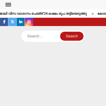
Skip
to
ോലി വിസ വാഗ്ദാനം ചെയ്ത് 24 ലക്ഷം രൂപ തട്ടിയെടുത്തു
കോടതി വ
content
facebook
twitter
linkedin
instagram
Search