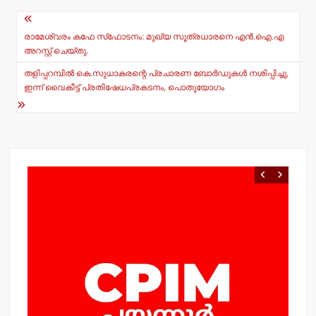
Post
A
b
navigation
p
o
രാമേശ്വരം കഫേ സ്‌ഫോടനം: മുഖ്യ സൂത്രധാരനെ എന്‍.ഐ.എ
അറസ്റ്റ് ചെയ്തു.
p
o
തളിപ്പറമ്പില്‍ കെ.സുധാകരന്റെ പ്രചാരണ ബോര്‍ഡുകള്‍ നശിപ്പിച്ചു,
k
ഇന്ന് വൈകീട്ട് പ്രതിഷേധപ്രകടനം, പൊതുയോഗം