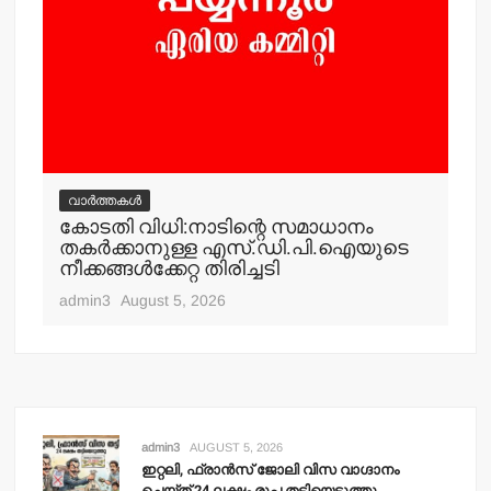
വ
ം
കര
കേ
നഗ
എ
adm
വാർത്തകൾ
കോടതി വിധി:നാടിന്റെ സമാധാനം
തകര്‍ക്കാനുള്ള എസ്.ഡി.പി.ഐയുടെ
നീക്കങ്ങള്‍ക്കേറ്റ തിരിച്ചടി
admin3
August 5, 2026
admin3
AUGUST 5, 2026
ഇറ്റലി, ഫ്രാന്‍സ് ജോലി വിസ വാഗ്ദാനം
ചെയ്ത് 24 ലക്ഷം രൂപ തട്ടിയെടുത്തു