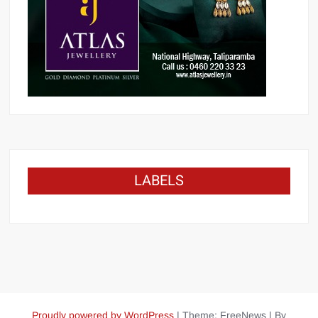
LABELS
Proudly powered by WordPress
|
Theme: FreeNews
|
By