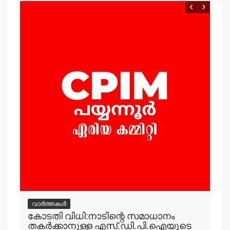
വ
ം
കര
കേ
നഗ
എ
adm
വാർത്തകൾ
കോടതി വിധി:നാടിന്റെ സമാധാനം
തകര്‍ക്കാനുള്ള എസ്.ഡി.പി.ഐയുടെ