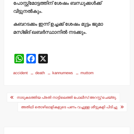
പോസ്റ്റ്‌മോട്ടത്തിന് ശേഷം ബന്ധുക്കള്‍ക്ക്
വിട്ടുനല്‍കും.
കബറടക്കം ഇന്ന് ഉച്ചക്ക് ശേഷം മുട്ടം ജുമാ
മസ്ജിദ് ഖബര്‍സ്ഥാനില്‍ നടക്കും.
W
F
X
h
a
accident
death
kannurnews
muttom
at
c
s
e
Post
A
b
നാടുകടത്തിയ പ്രതി നാട്ടിലെത്തി പോലീസ് അറസ്റ്റ് ചെയ്തു.
navigation
p
o
അതിഥി തൊഴിലാളികളുടെ പണം വച്ചുള്ള ശീട്ടുകളി പിടിച്ചു
p
o
k