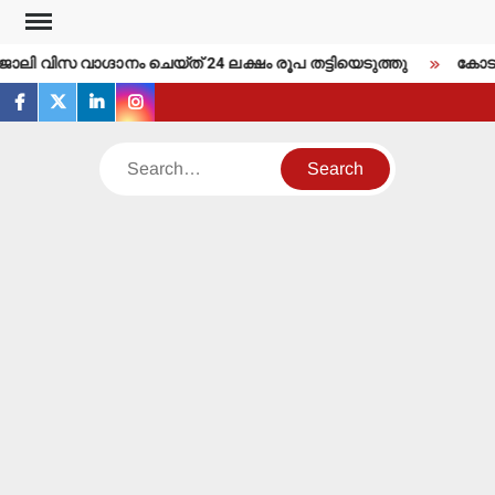
Skip
to
ോലി വിസ വാഗ്ദാനം ചെയ്ത് 24 ലക്ഷം രൂപ തട്ടിയെടുത്തു
കോടതി 
content
facebook
twitter
linkedin
instagram
Search