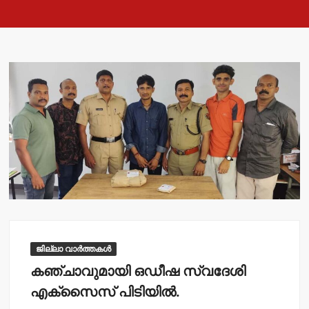
ജില്ലാ വാർത്തകൾ
കഞ്ചാവുമായി ഒഡീഷ സ്വദേശി
എക്‌സൈസ് പിടിയില്‍.