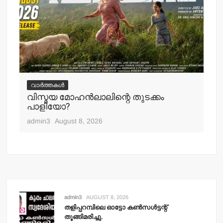
വ
ചെ
വാർത്തകൾ
പ്
വിസ്മയ മോഹന്‍ലാലിന്റെ തുടക്കം
എ
പാളിയോ?
adm
admin3
August 8, 2026
admin3
AUGUST 8, 2026
തളിപ്പറമ്പിലെ ഓട്ടോ കണ്‍സള്‍ട്ടന്റ്
തൂങ്ങിമരിച്ചു.