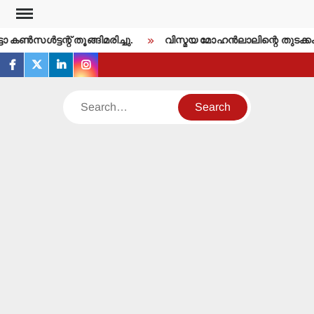
Skip
to
ണ്‍സള്‍ട്ടന്റ് തൂങ്ങിമരിച്ചു.
വിസ്മയ മോഹന്‍ലാലിന്റെ തുടക്കം
content
facebook
twitter
linkedin
instagram
Search