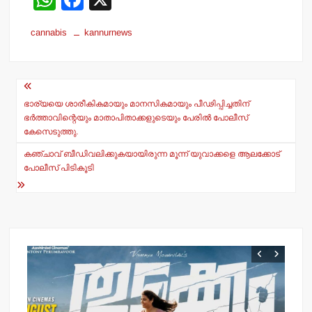
h
a
cannabis
kannurnews
at
c
s
e
Post
A
b
navigation
p
o
ഭാര്യയെ ശാരീകികമായും മാനസികമായും പീഢിപ്പിച്ചതിന്
ഭര്‍ത്താവിന്റെയും മാതാപിതാക്കളുടെയും പേരില്‍ പോലീസ്
p
o
കേസെടുത്തു.
k
കഞ്ചാവ് ബീഡിവലിക്കുകയായിരുന്ന മൂന്ന് യുവാക്കളെ ആലക്കോട്
പോലീസ് പിടികൂടി