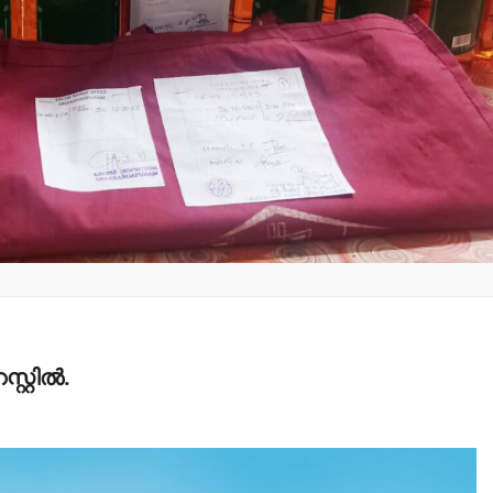
മന്ത്രി അനൂപ് ജേക്കബ്
തളിപ്പറമ്
നാളെ
സെക്രട്ടെറ
പാടിയോട്ടുചാലില്‍
19 പേരെ തര
മാവേലി സൂപ്പര്‍ സ്റ്റോര്‍
സര്‍ക്കാര്‍
ഉദ്ഘാടനം ചെയ്യും.
admin3
Augus
admin3
August 6, 2026
്റില്‍.