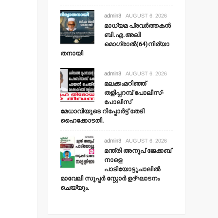
admin3
AUGUST 6, 2026
മാധ്യമ പ്രവര്‍ത്തകന്‍
ബി.എ.അലി
മൊഗ്രാല്‍(64)നിര്യാ
തനായി
admin3
AUGUST 6, 2026
മലക്കംമറിഞ്ഞ്
തളിപ്പറമ്പ് പോലീസ്-
പോലീസ്
മേധാവിയുടെ റിപ്പോര്‍ട്ട് തേടി
ഹൈക്കോടതി.
admin3
AUGUST 6, 2026
മന്ത്രി അനൂപ് ജേക്കബ്
നാളെ
പാടിയോട്ടുചാലില്‍
മാവേലി സൂപ്പര്‍ സ്റ്റോര്‍ ഉദ്ഘാടനം
ചെയ്യും.