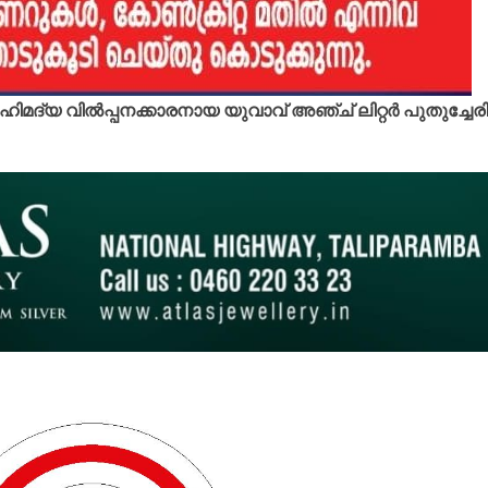
ിമദ്യ വില്‍പ്പനക്കാരനായ യുവാവ് അഞ്ച് ലിറ്റര്‍ പുതുച്ചേരി