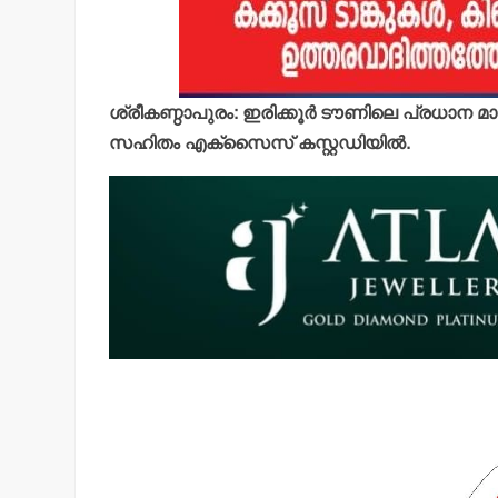
ശ്രീകണ്ഠാപുരം: ഇരിക്കൂര്‍ ടൗണിലെ പ്രധാന മാഹ
സഹിതം എക്‌സൈസ് കസ്റ്റഡിയില്‍.