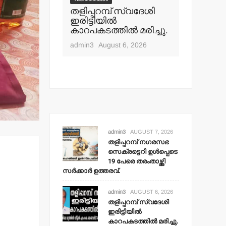
പ് നഗരസഭ
തളിപ്പറമ്പ് സ്വദേശി
വാർത്തകൾ
ി ഉള്‍പ്പെടെ
ഇരിട്ടിയില്‍
മാധ്യമ പ
ംതാഴ്ത്തി
കാറപകടത്തില്‍ മരിച്ചു.
ബി.എ.അ
 ഉത്തരവ്.
മൊഗ്രാല
admin3
August 6, 2026
t 7, 2026
admin3
Aug
admin3
AUGUST 7, 2026
തളിപ്പറമ്പ് നഗരസഭ
സെക്രട്ടെറി ഉള്‍പ്പെടെ
19 പേരെ തരംതാഴ്ത്തി
സര്‍ക്കാര്‍ ഉത്തരവ്.
admin3
AUGUST 6, 2026
തളിപ്പറമ്പ് സ്വദേശി
ഇരിട്ടിയില്‍
കാറപകടത്തില്‍ മരിച്ചു.