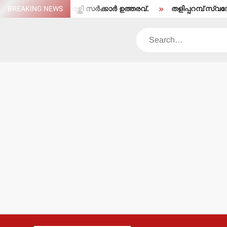
Skip
തരംതാഴ്ത്തി സര്‍ക്കാര്‍ ഉത്തരവ്.
BREAKING NEWS
തളിപ്പറമ്പ് സ്വദേശി ഇരിട്ടിയി
to
content
Search