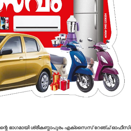
വിന്റെ ഭാഗമായി ശ്രീകണ്ഠാപുരം എക്‌സൈസ് റേഞ്ച് ഓഫീസ