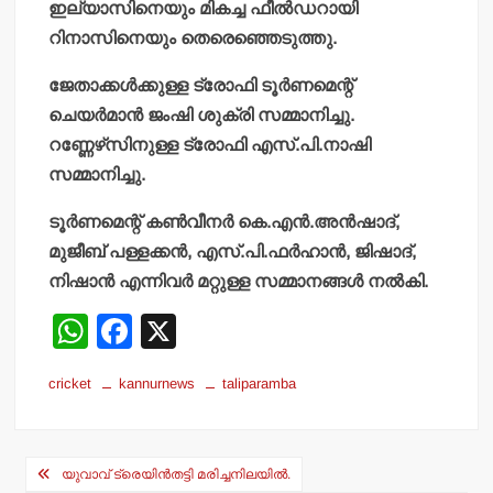
ഇല്യാസിനെയും മികച്ച ഫീല്‍ഡറായി
റിനാസിനെയും തെരെഞ്ഞെടുത്തു.
ജേതാക്കള്‍ക്കുള്ള ട്രോഫി ടൂര്‍ണമെന്റ്
ചെയര്‍മാന്‍ ജംഷി ശുക്രി സമ്മാനിച്ചു.
റണ്ണേഴ്‌സിനുള്ള ട്രോഫി എസ്.പി.നാഷി
സമ്മാനിച്ചു.
ടൂര്‍ണമെന്റ് കണ്‍വീനര്‍ കെ.എന്‍.അന്‍ഷാദ്,
മുജീബ് പള്ളക്കന്‍, എസ്.പി.ഫര്‍ഹാന്‍, ജിഷാദ്,
നിഷാന്‍ എന്നിവര്‍ മറ്റുള്ള സമ്മാനങ്ങള്‍ നല്‍കി.
W
F
X
h
a
cricket
kannurnews
taliparamba
at
c
s
e
Post
A
b
യുവാവ് ട്രെയിന്‍തട്ടി മരിച്ചനിലയില്‍.