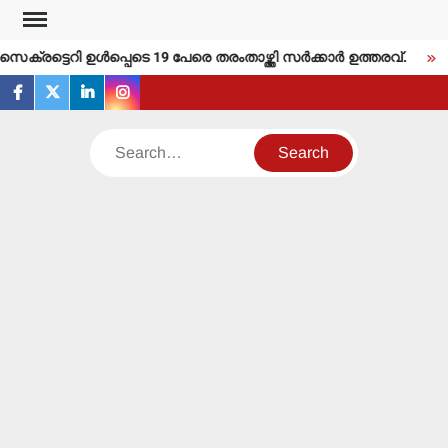
Skip
to
രട്ടെറി ഉള്‍പ്പെടെ 19 പേരെ തരംതാഴ്ത്തി സര്‍ക്കാര്‍ ഉത്തരവ്.
ത
content
facebook
twitter
linkedin
instagram
Search