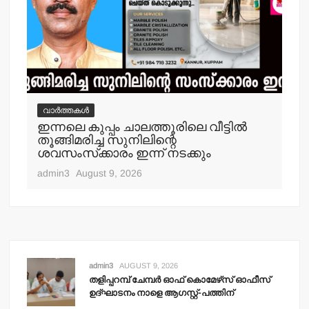
വാർത്തകൾ
വ
ഇന്നലെ കുപ്പം ചാലത്തൂരിലെ വീട്ടില്‍
ക
തൂങ്ങിമരിച്ച സുനിലിന്റെ
അറസ
ശവസംസ്‌ക്കാരം ഇന്ന് നടക്കും
adm
admin3
August 9, 2026
admin3
AUGUST 9, 2026
തളിപ്പറമ്പ് ചേമ്പര്‍ ഓഫ് കൊമേഴ്‌സ് ഓഫീസ്
ഉദ്ഘാടനം നാളെ ആഗസ്റ്റ്-പത്തിന്