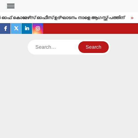
Skip
to
പര്‍ ഓഫ് കൊമേഴ്‌സ് ഓഫീസ് ഉദ്ഘാടനം നാളെ ആഗസ്റ്റ്-പത്തിന്
ഇ
content
facebook
twitter
linkedin
instagram
Search