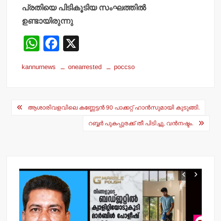
പ്രതിയെ പിടികൂടിയ സംഘത്തില്‍
ഉണ്ടായിരുന്നു
W
F
X
h
a
kannurnews
onearrested
poccso
at
c
s
e
Post
A
b
ആശാരിവളവിലെ കണ്ണേട്ടന്‍ 90 പാക്കറ്റ് ഹാന്‍സുമായി കുടുങ്ങി.
navigation
p
o
റബ്ബര്‍ പുകപ്പുരക്ക് തീ പിടിച്ചു, വന്‍നഷ്ടം.
p
o
k